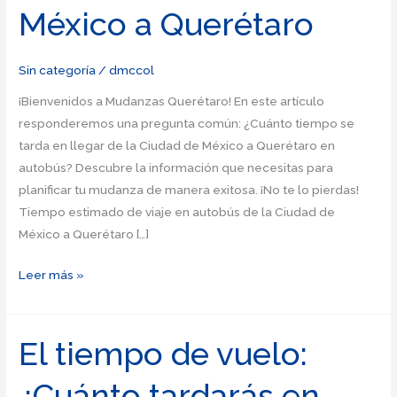
México a Querétaro
Sin categoría
/
dmccol
¡Bienvenidos a Mudanzas Querétaro! En este artículo
responderemos una pregunta común: ¿Cuánto tiempo se
tarda en llegar de la Ciudad de México a Querétaro en
autobús? Descubre la información que necesitas para
planificar tu mudanza de manera exitosa. ¡No te lo pierdas!
Tiempo estimado de viaje en autobús de la Ciudad de
México a Querétaro […]
Tiempo
Leer más »
de
recorrido
en
El tiempo de vuelo:
autobús:
¿Cuánto tardarás en
Ciudad