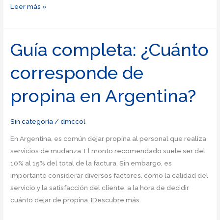
¿Cuánto
Leer más »
cuesta
mudarse
de
Guía completa: ¿Cuánto
Querétaro
corresponde de
a
Ciudad
propina en Argentina?
de
México?
–
Sin categoría
/
dmccol
Descubre
En Argentina, es común dejar propina al personal que realiza
los
servicios de mudanza. El monto recomendado suele ser del
costos
10% al 15% del total de la factura. Sin embargo, es
y
importante considerar diversos factores, como la calidad del
opciones
servicio y la satisfacción del cliente, a la hora de decidir
disponibles
cuánto dejar de propina. ¡Descubre más