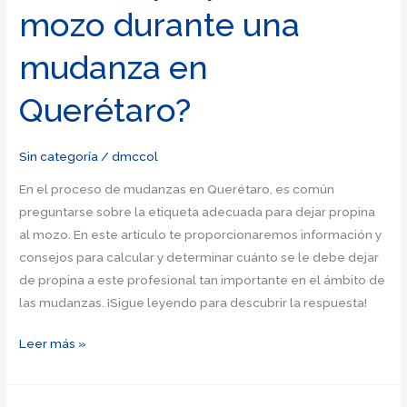
mozo durante una
de
propina
mudanza en
a
un
Querétaro?
mozo
en
diferentes
Sin categoría
/
dmccol
situaciones?
En el proceso de mudanzas en Querétaro, es común
preguntarse sobre la etiqueta adecuada para dejar propina
al mozo. En este artículo te proporcionaremos información y
consejos para calcular y determinar cuánto se le debe dejar
de propina a este profesional tan importante en el ámbito de
las mudanzas. ¡Sigue leyendo para descubrir la respuesta!
¿Cuánto
Leer más »
es
apropiado