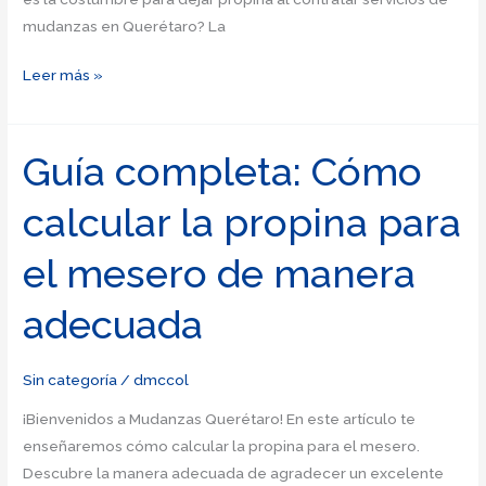
mudanzas en Querétaro? La
Conoce
Leer más »
la
etiqueta
de
Guía completa: Cómo
propinas
calcular la propina para
en
Argentina:
el mesero de manera
¿cuánto
se
adecuada
acostumbra
dejar?
Sin categoría
/
dmccol
¡Bienvenidos a Mudanzas Querétaro! En este artículo te
enseñaremos cómo calcular la propina para el mesero.
Descubre la manera adecuada de agradecer un excelente