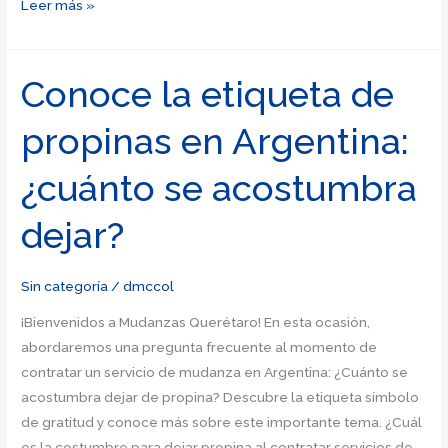
Guía
Leer más »
completa:
¿Cuánto
corresponde
Conoce la etiqueta de
de
propinas en Argentina:
propina
en
¿cuánto se acostumbra
Argentina?
dejar?
Sin categoría
/
dmccol
¡Bienvenidos a Mudanzas Querétaro! En esta ocasión,
abordaremos una pregunta frecuente al momento de
contratar un servicio de mudanza en Argentina: ¿Cuánto se
acostumbra dejar de propina? Descubre la etiqueta símbolo
de gratitud y conoce más sobre este importante tema. ¿Cuál
es la costumbre para dejar propina al contratar servicios de