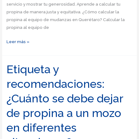
servicio y mostrar tu generosidad. Aprende a calcular tu
propina de manera justa y equitativa. ¿Cómo calcular la
propina al equipo de mudanzas en Querétaro? Calcular la
propina al equipo de
Guía
Leer más »
completa:
Cómo
calcular
Etiqueta y
la
recomendaciones:
propina
para
¿Cuánto se debe dejar
el
mesero
de propina a un mozo
de
manera
en diferentes
adecuada