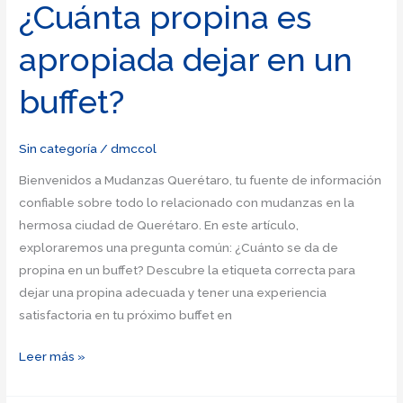
dejar
¿Cuánta propina es
de
apropiada dejar en un
propina
al
buffet?
mozo
durante
una
Sin categoría
/
dmccol
mudanza
Bienvenidos a Mudanzas Querétaro, tu fuente de información
en
confiable sobre todo lo relacionado con mudanzas en la
Querétaro?
hermosa ciudad de Querétaro. En este artículo,
exploraremos una pregunta común: ¿Cuánto se da de
propina en un buffet? Descubre la etiqueta correcta para
dejar una propina adecuada y tener una experiencia
satisfactoria en tu próximo buffet en
¿Cuánta
Leer más »
propina
es