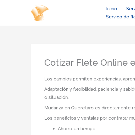
Ir
Inicio
Ser
al
Servico de fl
contenido
Cotizar Flete Online 
Los cambios permiten experiencias, aprendi
Adaptación y flexibilidad, paciencia y sab
o situación.
Mudanza
en Queretaro
es directamente r
Los beneficios y ventajas por contratar 
Ahorro en tiempo