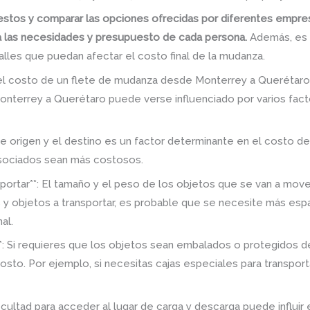
uestos y comparar las opciones ofrecidas por diferentes empr
a las necesidades y presupuesto de cada persona.
Además, es im
alles que puedan afectar el costo final de la mudanza.
 el costo de un flete de mudanza desde Monterrey a Querétaro
nterrey a Querétaro puede verse influenciado por varios fact
ar de origen y el destino es un factor determinante en el costo d
asociados sean más costosos.
sportar**: El tamaño y el peso de los objetos que se van a mov
 objetos a transportar, es probable que se necesite más espa
al.
**: Si requieres que los objetos sean embalados o protegidos 
sto. Por ejemplo, si necesitas cajas especiales para transporta
ificultad para acceder al lugar de carga y descarga puede influir