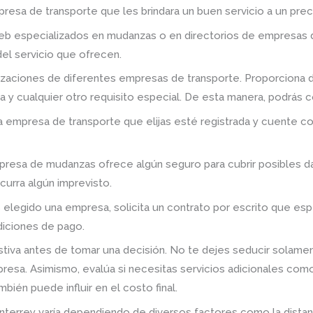
presa de transporte que les brindara un buen servicio a un prec
web especializados en mudanzas o en directorios de empresas 
del servicio que ofrecen.
izaciones de diferentes empresas de transporte. Proporciona d
nda y cualquier otro requisito especial. De esta manera, podrás 
 empresa de transporte que elijas esté registrada y cuente co
presa de mudanzas ofrece algún seguro para cubrir posibles d
curra algún imprevisto.
elegido una empresa, solicita un contrato por escrito que esp
diciones de pago.
stiva antes de tomar una decisión. No te dejes seducir solamen
empresa. Asimismo, evalúa si necesitas servicios adicionales co
ién puede influir en el costo final.
nterrey varía dependiendo de diversos factores como la distanc