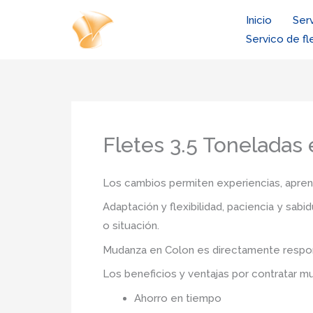
Ir
Inicio
Ser
al
Servico de fl
contenido
Fletes 3.5 Toneladas
Los cambios permiten experiencias, aprendi
Adaptación y flexibilidad, paciencia y sab
o situación.
Mudanza
en Colon
es directamente respon
Los beneficios y ventajas por contratar 
Ahorro en tiempo