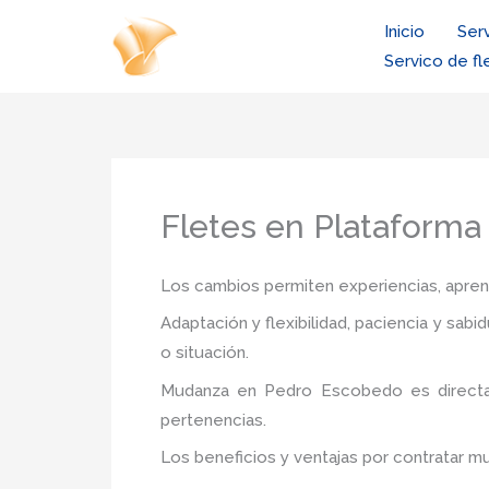
Ir
Inicio
Ser
al
Servico de fl
contenido
Fletes en Plataform
Los cambios permiten experiencias, aprendi
Adaptación y flexibilidad, paciencia y sab
o situación.
Mudanza
en Pedro Escobedo
es direct
pertenencias.
Los beneficios y ventajas por contratar