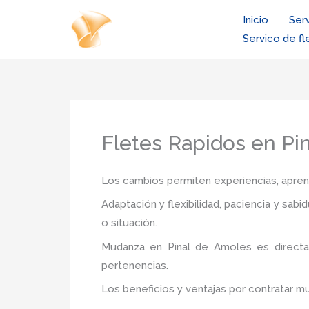
Ir
Inicio
Ser
al
Servico de fl
contenido
Fletes Rapidos en Pi
Los cambios permiten experiencias, aprendi
Adaptación y flexibilidad, paciencia y sab
o situación.
Mudanza
en Pinal de Amoles
es direct
pertenencias.
Los beneficios y ventajas por contratar 