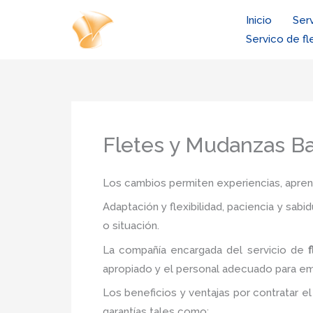
Ir
Inicio
Ser
al
Servico de fl
contenido
Fletes y Mudanzas Ba
Los cambios permiten experiencias, aprendi
Adaptación y flexibilidad, paciencia y sab
o situación.
La compañía encargada del servicio de
apropiado y el personal adecuado para e
Los beneficios y ventajas por contratar el
garantías tales como: