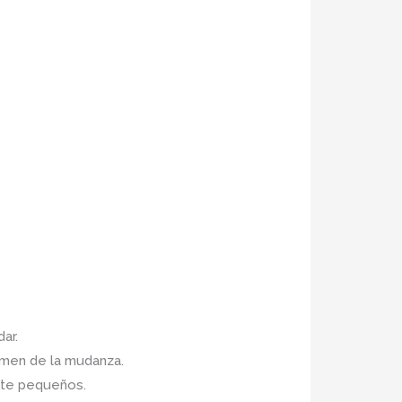
ar.
umen de la mudanza.
ete pequeños.