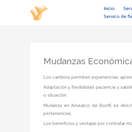
Ir
Inicio
Ser
al
Servico de fl
contenido
Mudanzas Económicas
Los cambios permiten experiencias, aprendi
Adaptación y flexibilidad, paciencia y sab
o situación.
Mudanza
en Amealco de Bonfil
es direc
pertenencias.
Los beneficios y ventajas por contratar 