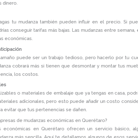
 dinero.
agas tu mudanza también pueden influir en el precio. Si pue
drías conseguir tarifas más bajas. Las mudanzas entre semana
más económicas.
ticipación
maño puede ser un trabajo tedioso, pero hacerlo por tu cu
danza cobrará más si tienen que desmontar y montar tus muebl
encia, los costos.
les
lizables o materiales de embalaje que ya tengas en casa, podr
riales adicionales, pero esto puede añadir un costo conside
 evitar que tus pertenencias se dañen.
 empresas de mudanzas económicas en Querétaro?
conómicas en Querétaro ofrecen un servicio básico, algun
udanza más sencilla. Aquí te detallamos algunos de esos servi