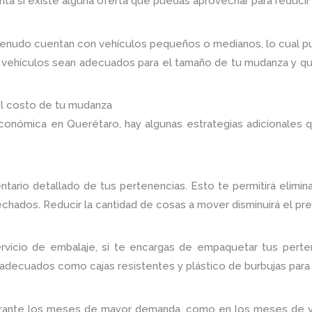
ta si existe alguna oferta que puedas aprovechar para reducir
enudo cuentan con vehículos pequeños o medianos, lo cual pu
 vehículos sean adecuados para el tamaño de tu mudanza y qu
el costo de tu mudanza
onómica en Querétaro, hay algunas estrategias adicionales q
ventario detallado de tus pertenencias. Esto te permitirá elimi
hados. Reducir la cantidad de cosas a mover disminuirá el prec
icio de embalaje, si te encargas de empaquetar tus perten
adecuados como cajas resistentes y plástico de burbujas para 
urante los meses de mayor demanda, como en los meses de vera