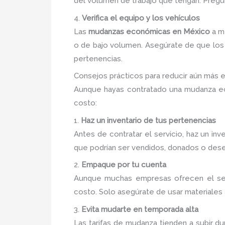
del volumen de trabajo que tengan. Pregun
4.
Verifica el equipo y los vehículos
Las
mudanzas económicas en México
a m
o de bajo volumen. Asegúrate de que los
pertenencias.
Consejos prácticos para reducir aún más 
Aunque hayas contratado una mudanza ec
costo:
1.
Haz un inventario de tus pertenencias
Antes de contratar el servicio, haz un in
que podrían ser vendidos, donados o desec
2.
Empaque por tu cuenta
Aunque muchas empresas ofrecen el serv
costo. Solo asegúrate de usar materiales 
3.
Evita mudarte en temporada alta
Las tarifas de mudanza tienden a subir d