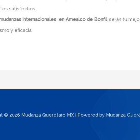
tes satisfechos.
mudanzas internacionales en Amealco de Bonfil
, serán tu mej
smo y eficacia.
ht © 2026 Mudanza Querétaro MX | Powered by Mudanza Quer