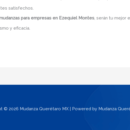
tes satisfechos.
mudanzas para empresas en Ezequiel Montes
, serán tu mejor 
smo y eficacia.
ht © 2026 Mudanza Querétaro MX | Powered by Mudanza Quer