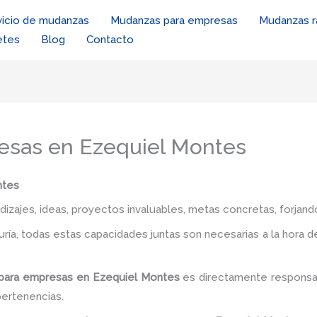
vicio de mudanzas
Mudanzas para empresas
Mudanzas r
etes
Blog
Contacto
sas en Ezequiel Montes
ntes
zajes, ideas, proyectos invaluables, metas concretas, forjando
iduría, todas estas capacidades juntas son necesarias a la hora 
para empresas en Ezequiel Montes
es directamente responsab
pertenencias.