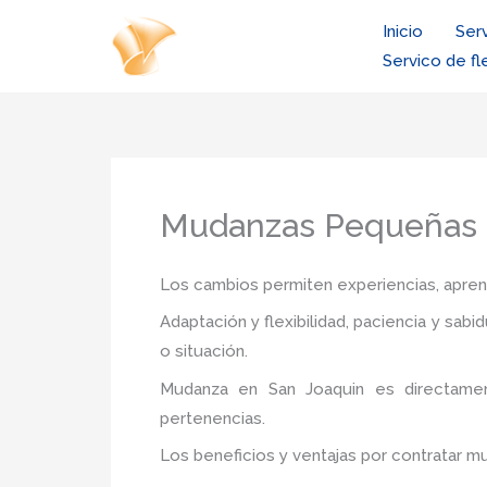
Ir
Inicio
Ser
al
Servico de fl
contenido
Mudanzas Pequeñas 
Los cambios permiten experiencias, aprendi
Adaptación y flexibilidad, paciencia y sab
o situación.
Mudanza
en San Joaquin
es directame
pertenencias.
Los beneficios y ventajas por contratar m