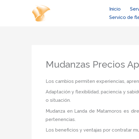
Ir
Inicio
Ser
al
Servico de fl
contenido
Mudanzas Precios A
Los cambios permiten experiencias, aprendi
Adaptación y flexibilidad, paciencia y sab
o situación.
Mudanza
en Landa de Matamoros
es dir
pertenencias.
Los beneficios y ventajas por contratar