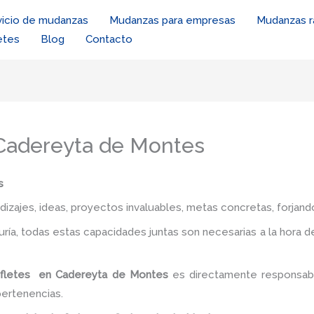
vicio de mudanzas
Mudanzas para empresas
Mudanzas r
etes
Blog
Contacto
 Cadereyta de Montes
s
zajes, ideas, proyectos invaluables, metas concretas, forjando
iduría, todas estas capacidades juntas son necesarias a la hora 
e fletes en Cadereyta de Montes
es directamente responsabl
pertenencias.