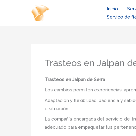
Ir
Inicio
Ser
al
Servico de fl
contenido
Trasteos en Jalpan d
Trasteos
en Jalpan de Serra
Los cambios permiten experiencias, aprendi
Adaptación y flexibilidad, paciencia y sab
o situación.
La compañía encargada del servicio de
tr
adecuado para empaquetar tus pertenenc