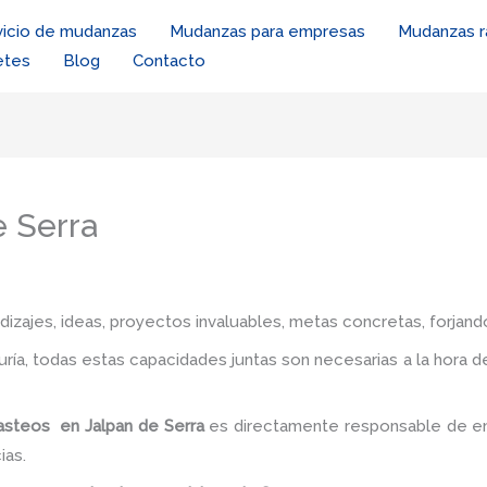
vicio de mudanzas
Mudanzas para empresas
Mudanzas r
etes
Blog
Contacto
e Serra
zajes, ideas, proyectos invaluables, metas concretas, forjando
iduría, todas estas capacidades juntas son necesarias a la hora 
asteos en Jalpan de Serra
es directamente responsable de env
ias.